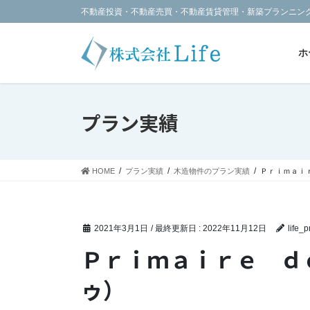
コ
ナ
不動産投資・不動産売買・不動産賃貸管理・新築プランニン
ン
ビ
テ
ゲ
ン
ー
ホ
ツ
シ
に
ョ
移
ン
動
に
プラン実績
移
動
HOME
プラン実績
木造物件のプラン実績
Ｐｒｉｍａｉ
2021年3月1日
/ 最終更新日 :
2022年11月12日
life_
Ｐｒｉｍａｉｒｅ ｄ
ゥ）