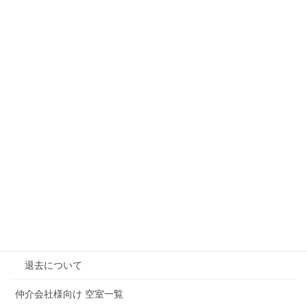
ホーム
業務内容
不動産売買（投資）
不動産賃貸管理
新築プランニング
当社の物件管理の強み
プラン実績
ご入居者様へ
ご入居中のルールとマナーについて
退去について
仲介会社様向け 空室一覧